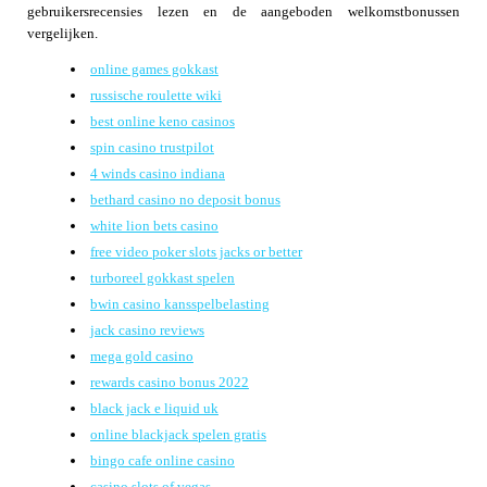
gebruikersrecensies lezen en de aangeboden welkomstbonussen
vergelijken.
online games gokkast
russische roulette wiki
best online keno casinos
spin casino trustpilot
4 winds casino indiana
bethard casino no deposit bonus
white lion bets casino
free video poker slots jacks or better
turboreel gokkast spelen
bwin casino kansspelbelasting
jack casino reviews
mega gold casino
rewards casino bonus 2022
black jack e liquid uk
online blackjack spelen gratis
bingo cafe online casino
casino slots of vegas