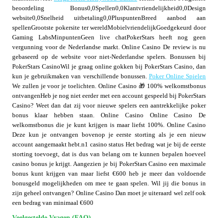
beoordeling Bonus0,0Spellen0,0Klantvriendelijkheid0,0Design
website0,0Snelheid uitbetaling0,0PluspuntenBreed aanbod aan
spellenGrootste pokersite ter wereldMobielvriendelijkGoedgekeurd door
Gaming LabsMinpuntenGeen live chatPokerStars heeft nog geen
vergunning voor de Nederlandse markt. Online Casino De review is nu
gebaseerd op de website voor niet-Nederlandse spelers. Bonussen bij
PokerStars CasinoWil je graag online gokken bij PokerStars Casino, dan
kun je gebruikmaken van verschillende bonussen.
Poker Online Spielen
We zullen je voor je toelichten. Online Casino 🎁 100% welkomstbonus
ontvangenHeb je nog niet eerder met een account gespeeld bij PokerStars
Casino? Weet dan dat zij voor nieuwe spelers een aantrekkelijke poker
bonus klaar hebben staan. Online Casino Online Casino De
welkomstbonus die je kunt krijgen is maar liefst 100%. Online Casino
Deze kun je ontvangen bovenop je eerste storting als je een nieuw
account aangemaakt hebt.n1 casino status Het bedrag wat je bij de eerste
storting toevoegt, dat is dus van belang om te kunnen bepalen hoeveel
casino bonus je krijgt. Aangezien je bij PokerStars Casino een maximale
bonus kunt krijgen van maar liefst €600 heb je meer dan voldoende
bonusgeld mogelijkheden om mee te gaan spelen. Wil jij die bonus in
zijn geheel ontvangen? Online Casino Dan moet je uiteraard wel zelf ook
een bedrag van minimaal €600
Veelgestelde Vragen (FAQ)