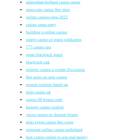
amsterdam holland casino menu
mega win casino free slots
online casinos new 2022
casino xmas party
building a online casino
oranje casino.nl gratis gokkasten
777 casino spa
game blackjack gratis
blackjack oak
roulette casino a vendre d'occasion
free spins on spin casino
russian roulette hands up
slots casino uk
casino 60 bonus code
huuuge casino exploit
circus casino no deposit bonus
slots vegas casino free coins
nieuwste online casino nederland
best casino online to win real money