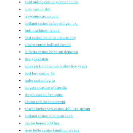
gold online casino games nl euro
enzo casino slot
www.eurocasino.com
holland casino scheveningen nxt
fruit machines ireland
best casino hotel in atlantic city
kosten entree holland casino
la fiesta casino bono sin deposito
free gokkasten
mega jack slot games online free vegas
best buy casino 4k
turbo casino log in
mr green casino wikipedia
simple casino free spins
casino win loss statement
nascar firekeepers casino 400 live stream
holland casino platinum kaart
casino bonus 500 free
river belle casino laughlin nevada