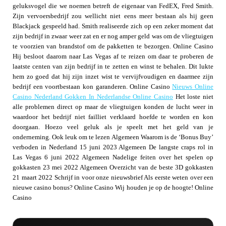
geluksvogel die we noemen betreft de eigenaar van FedEX, Fred Smith.
Zijn vervoersbedrijf zou wellicht niet eens meer bestaan als hij geen
Blackjack gespeeld had. Smith realiseerde zich op een zeker moment dat
zijn bedrijf in zwaar weer zat en er nog amper geld was om de vliegtuigen
te voorzien van brandstof om de pakketten te bezorgen. Online Casino
Hij besloot daarom naar Las Vegas af te reizen om daar te proberen de
laatste centen van zijn bedrijf in te zetten en winst te behalen. Dit lukte
hem zo goed dat hij zijn inzet wist te vervijfvoudigen en daarmee zijn
bedrijf een voortbestaan kon garanderen. Online Casino
Nieuws Online
Casino Nederland Gokken In Nederlandse Online Casino
Het loste niet
alle problemen direct op maar de vliegtuigen konden de lucht weer in
waardoor het bedrijf niet failliet verklaard hoefde te worden en kon
doorgaan. Hoezo veel geluk als je speelt met het geld van je
onderneming. Ook leuk om te lezen Algemeen Waarom is de ‘Bonus Buy’
verboden in Nederland 15 juni 2023 Algemeen De langste craps rol in
Las Vegas 6 juni 2022 Algemeen Nadelige feiten over het spelen op
gokkasten 23 mei 2022 Algemeen Overzicht van de beste 3D gokkasten
21 maart 2022 Schrijf in voor onze nieuwsbrief Als eerste weten over een
nieuwe casino bonus? Online Casino Wij houden je op de hoogte! Online
Casino