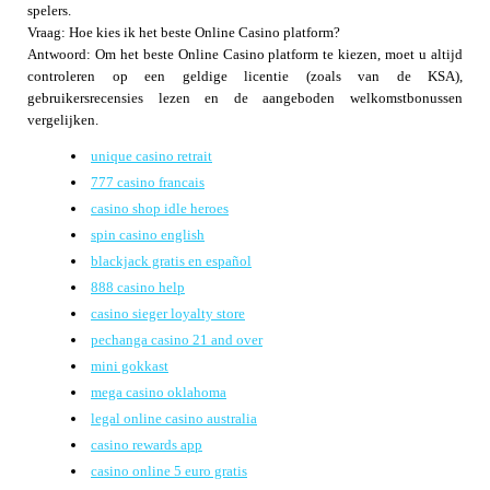
spelers.
Vraag: Hoe kies ik het beste Online Casino platform?
Antwoord: Om het beste Online Casino platform te kiezen, moet u altijd
controleren op een geldige licentie (zoals van de KSA),
gebruikersrecensies lezen en de aangeboden welkomstbonussen
vergelijken.
unique casino retrait
777 casino francais
casino shop idle heroes
spin casino english
blackjack gratis en español
888 casino help
casino sieger loyalty store
pechanga casino 21 and over
mini gokkast
mega casino oklahoma
legal online casino australia
casino rewards app
casino online 5 euro gratis