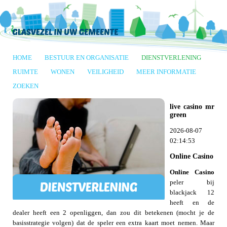
HOME
BESTUUR EN ORGANISATIE
DIENSTVERLENING
RUIMTE
WONEN
VEILIGHEID
MEER INFORMATIE
ZOEKEN
live casino mr
green
2026-08-07
02:14:53
Online Casino
Online Casino
peler bij
blackjack 12
heeft en de
dealer heeft een 2 openliggen, dan zou dit betekenen (mocht je de
basisstrategie volgen) dat de speler een extra kaart moet nemen. Maar