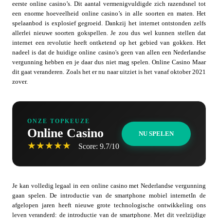
eerste online casino’s. Dit aantal vermenigvuldigde zich razendsnel tot
een enorme hoeveelheid online casino’s in alle soorten en maten. Het
spelaanbod is explosief gegroeid. Dankzij het internet ontstonden zelfs
allerlei nieuwe soorten gokspellen. Je zou dus wel kunnen stellen dat
internet een revolutie heeft ontketend op het gebied van gokken. Het
nadeel is dat de huidige online casino's geen van allen een Nederlandse
vergunning hebben en je daar dus niet mag spelen. Online Casino Maar
dit gaat veranderen. Zoals het er nu naar uitziet is het vanaf oktober 2021
zover.
ONZE TOPKEUZE
Online Casino
NU SPELEN
★★★★★
Score: 9.7/10
Je kan volledig legaal in een online casino met Nederlandse vergunning
gaan spelen. De introductie van de smartphone mobiel internetIn de
afgelopen jaren heeft nieuwe grote technologische ontwikkeling ons
leven veranderd: de introductie van de smartphone. Met dit veelzijdige