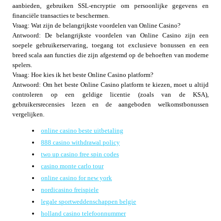
aanbieden, gebruiken SSL-encryptie om persoonlijke gegevens en
financiële transacties te beschermen.
Vraag: Wat zijn de belangrijkste voordelen van Online Casino?
Antwoord: De belangrijkste voordelen van Online Casino zijn een
soepele gebruikerservaring, toegang tot exclusieve bonussen en een
breed scala aan functies die zijn afgestemd op de behoeften van moderne
spelers.
Vraag: Hoe kies ik het beste Online Casino platform?
Antwoord: Om het beste Online Casino platform te kiezen, moet u altijd
controleren op een geldige licentie (zoals van de KSA),
gebruikersrecensies lezen en de aangeboden welkomstbonussen
vergelijken.
online casino beste uitbetaling
888 casino withdrawal policy
two up casino free spin codes
casino monte carlo tour
online casino for new york
nordicasino freispiele
legale sportweddenschappen belgie
holland casino telefoonnummer