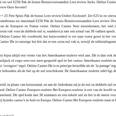
tot wel €250 Pak de bonus Bonusvoorwaarden Lees review Jacks. Online Casino
iew Onze favoriet!
+ 25 Free Spins Pak de bonus Lees review Unibet Exclusief: Zet €25 in en ontva
omstbonus tot maximaal €250 Pak de bonus Bonusvoorwaarden Lees review Over 
 van de Europese en Franse versie. Online Casino Voor nieuwkomers, het wiel i
n extra vak voor de dubbele nul is, waardoor je met een totaal van 38 vakken speelt
 Online Casino Als voorbeeld, het huisvoordeel is ver naar voren gezet in het voo
ino Dit is vanwege het feit dat er een extra nul vak is, terwijl de uitbetalingsrati
n bijna altijd een versie van het Amerikaanse roulette wiel aan. Dit is dan ook d
lackjack of craps weer een meer gespeeld spel in het casino. Amerikaans roulette m
 ‘overgave’ regel. Online Casino Dit is in principe hetzelfde als de ‘la partage’ reg
t te behouden als de bal op de nul terechtkomt. De Amerikaanse roulette tafel ligt 
beeld, in plaats van horizontaal, en aan de linkerkant zal je de nul en dubbele nul
neerd. Online Casino Europees roulette Het Europees roulette is een van de hoofd va
vasteland. Dit spel komt met 36 nummers en een enkele nul en het is de meest voo
ij fysieke casino’s in Azië en Europa. Online Casino Het Europese roulette staat in
e spelers?