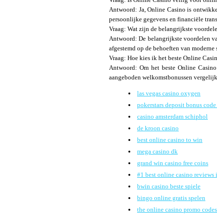
Antwoord: Ja, Online Casino is ontwikke
persoonlijke gegevens en financiële tran
Vraag: Wat zijn de belangrijkste voorde
Antwoord: De belangrijkste voordelen van
afgestemd op de behoeften van moderne s
Vraag: Hoe kies ik het beste Online Casi
Antwoord: Om het beste Online Casino p
aangeboden welkomstbonussen vergelijk
las vegas casino oxygen
pokerstars deposit bonus code 
casino amsterdam schiphol
de kroon casino
best online casino to win
mega casino dk
grand win casino free coins
#1 best online casino reviews 
bwin casino beste spiele
bingo online gratis spelen
the online casino promo codes