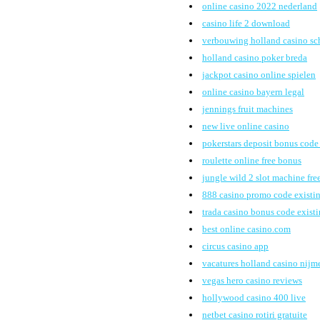
online casino 2022 nederland
casino life 2 download
verbouwing holland casino s
holland casino poker breda
jackpot casino online spielen
online casino bayern legal
jennings fruit machines
new live online casino
pokerstars deposit bonus code 
roulette online free bonus
jungle wild 2 slot machine fre
888 casino promo code existi
trada casino bonus code exist
best online casino.com
circus casino app
vacatures holland casino nij
vegas hero casino reviews
hollywood casino 400 live
netbet casino rotiri gratuite