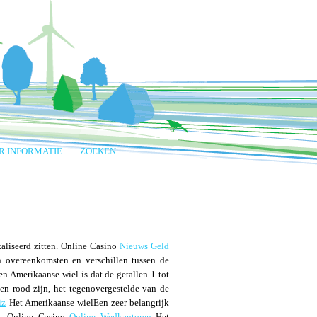
R INFORMATIE
ZOEKEN
aliseerd zitten. Online Casino
Nieuws Geld
n overeenkomsten en verschillen tussen de
en Amerikaanse wiel is dat de getallen 1 tot
en rood zijn, het tegenovergestelde van de
iz
Het Amerikaanse wielEen zeer belangrijk
nd. Online Casino
Online Wedkantoren
Het