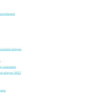
cheveningen
existing players
e
ng customers
ing players 2022
megen